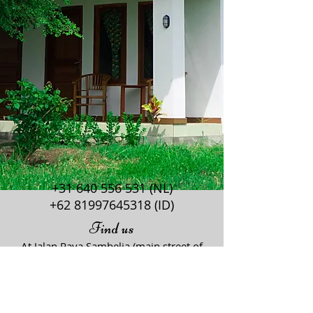
+31 640 556 531
(NL)
+62 81997645318
(ID)
Find us
At Jalan Raya Sambelia (main street of
Sambelia). Desa Padak Guar
East Lombok – West Nusa Tenggara
Indonesia.
About 12 kilometer from Labuan