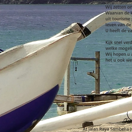
Wij zetten o
Waarvan de k
uit tourisme
leven van de
U heeft de v
Kijk snel ve
welke mogeli
Wij hopen u 
het u ook wer
Fin
At Jalan Raya Sambelia (