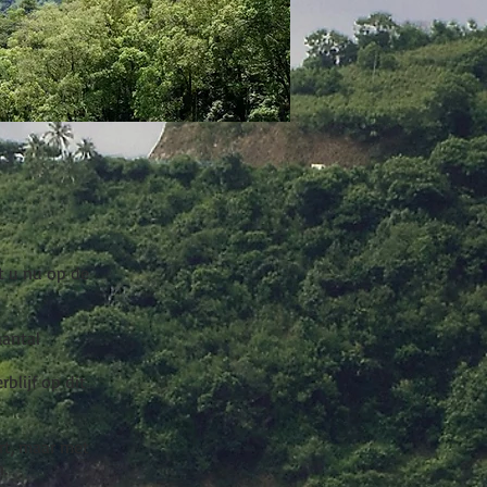
t u nu op de
aantal
blijf op dit
ort, maar met
.