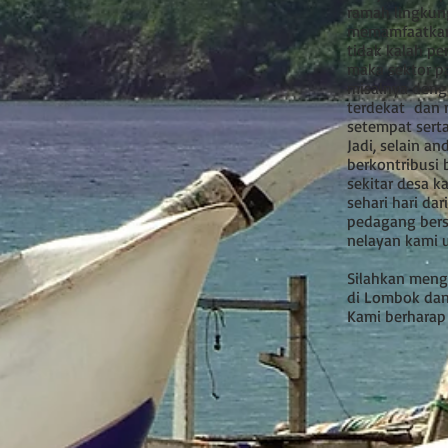
ramah lingkun
memamfaatkan 
tidak kalah p
maka sektor p
misalnya denga
terdekat dan 
setempat serta
Jadi, selain a
berkontribusi
sekitar desa 
sehari hari dar
pedagang bers
nelayan kami 
Silahkan meng
di Lombok dan
Kami berharap