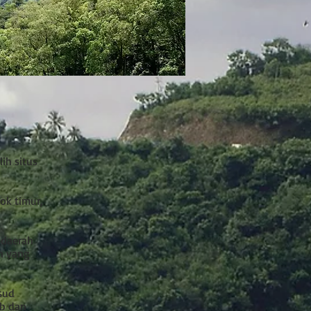
ih situs
ok timur,
 daerah
n yang
sud
ab dan