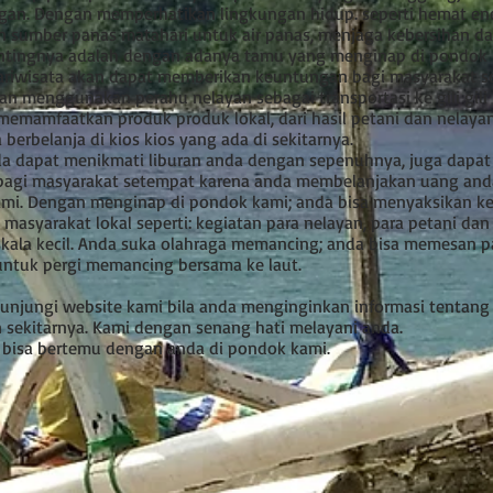
gan. Dengan memperhatikan lingkungan hidup. seperti hemat ene
sumber panas matahari untuk air panas, menjaga kebersihan d
entingnya adalah dengan adanya tamu yang menginap di pondok 
ariwisata akan dapat memberikan keuntungan bagi masyarakat s
n menggunakan perahu nelayan sebagai transportasi ke gili gili
memamfaatkan produk produk lokal, dari hasil petani dan nelaya
 berbelanja di kios kios yang ada di sekitarnya.
nda dapat menikmati liburan anda dengan sepenuhnya, juga dapat
 bagi masyarakat setempat karena anda membelanjakan uang and
kami. Dengan menginap di pondok kami; anda bisa menyaksikan k
i masyarakat lokal seperti: kegiatan para nelayan, para petani dan
kala kecil. Anda suka olahraga memancing; anda bisa memesan p
untuk pergi memancing bersama ke laut.
unjungi website kami bila anda menginginkan informasi tentang 
 sekitarnya. Kami dengan senang hati melayani anda.
 bisa bertemu dengan anda di pondok kami.