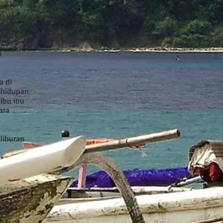
rgi,
an yang
kami,
etempat;
n
a di
ehidupan
 ibu ibu
ara
liburan