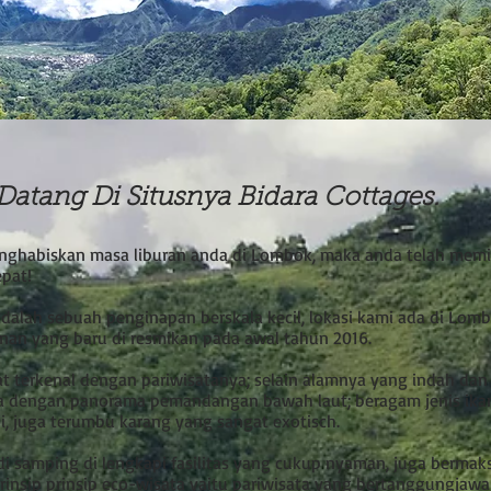
Datang Di Situsnya Bidara Cottages.
nghabiskan masa liburan anda di Lombok, maka anda telah memil
epat!
alah sebuah penginapan berskala kecil, lokasi kami ada di Lomb
an yang baru di resmikan pada awal tahun 2016.
t terkenal dengan pariwisatanya; selain alamnya yang indah dan
a dengan panorama pemandangan bawah laut; beragam jenis ika
, juga terumbu karang yang sangat exotisch.
di samping di lengkapi fasilitas yang cukup nyaman, juga bermak
rinsip prinsip eco-wisata yaitu pariwisata yang bertanggungjaw