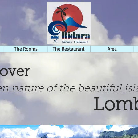
k
fasilitas kamar
The Rooms
The Restaurant
Restoran
LIngkungan
Area
over
nature of the beautiful is
Lom