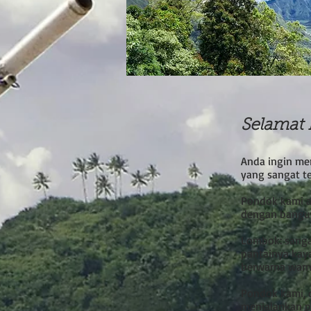
Selamat 
Anda ingin me
yang sangat t
Pondok kami ad
dengan bangun
Lombok: sanga
pantainya kay
berwarna warni
Pondok kami, 
menjalankan p