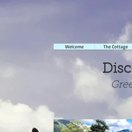
selamat datang
Welcome
Tentang Pondo
The Cottage
Disc
Green 